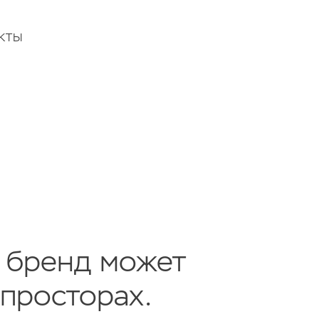
КТЫ
м бренд может
 просторах.